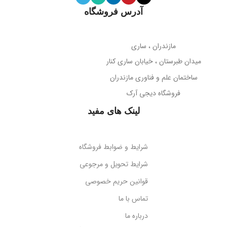
آدرس فروشگاه
میله نگهدارنده
حساسیت میکروفون
تلسکوپی قابل تنظیم ارتفاع
مازندران ، ساری
38- دسی‌بل
میدان طبرستان ، خیابان ساری کنار
پوشش بدنه
مات
ساختمان علم و فناوری مازندران
جهت‌گیری میکروفون
فروشگاه دیجی آرک
پوشش میله
براق
همه جهته
لینک های مفید
طول کابل
قابلیت تاشو
2 متر
بله
شرایط و ضوابط فروشگاه
نوع اتصال
سازگاری
گوشی‌های هوشمند
شرایط تحویل و مرجوعی
قوانین حریم خصوصی
USB + جک 3.5 میلی‌متر
کد محصول
B10551500111-00
تماس با ما
درباره ما
نورپردازی
RGB LED
بارکد
6932172630188