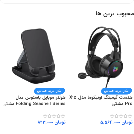
محبوب ترین ها
امکان خرید اقساطی
امکان خرید اقساطی
هدست گیمینگ اونیکوما مدل X15
هولدر موبایل باسئوس مدل
Pro مشکی
Folding Seashell Series مشکی
تومان
5,564,000
تومان
823,000
افزودن به سبد خرید
افزودن به سبد خرید