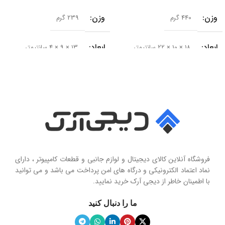
وزن
وزن
440 گرم
239 گرم
ابعاد
ابعاد
18 × 10 × 22 سانتیمتر
13 × 9 × 4 سانتیمتر
سایز درایور
سری محصول
50 میلی‌متر
Seashell Series
امپدانس
15 اهم
نوع
حساسیت
102 دسی‌بل
هولدر و پایه نگهدارنده موبایل تاشو
فروشگاه آنلاین کالای دیجیتال و لوازم جانبی و قطعات کامپیوتر ، دارای
محدوده فرکانس
نماد اعتماد الکترونیکی و درگاه های امن پرداخت می باشد و می توانید
با اطمینان خاطر از دیجی آرک خرید نمایید.
جنس پنل
سیلیکون نرم
20 هرتز تا 20 کیلوهرتز
ما را دنبال کنید
ویژگی آینه
دارد
نوع میکروفون
نویز کنسلینگ