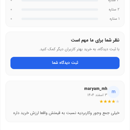
3 ستاره
0
Silicone را انتخاب کنیم؟
2 ستاره
0
1 ستاره
0
Back Stick Silicone با چسبندگی نانو، مقاومت حرارتی و طراحی باریک،
انتخابی برتر برای سازمان‌دهی لوازم کوچک است.
نظر شما برای ما مهم است
دلایل انتخاب:
با ثبت دیدگاه، به خرید بهتر کاربران دیگر کمک کنید.
ارزش خرید بالا با کیفیت ساخت بالای باسئوس
ثبت دیدگاه شما
گارانتی معتبر بیسوس برای اطمینان خاطر
ایده‌آل برای داشبورد خودرو، میز کار و سفر بدون افتادن اشیا
maryam_mh
m
3 اسفند 1404
★
★
★
★
★
خیلی جمع وجور وکاربردیه نسبت به قیمتش واقعا ارزش خرید داره