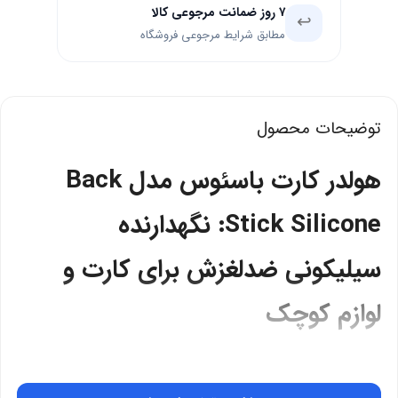
۷ روز ضمانت مرجوعی کالا
↩️
مطابق شرایط مرجوعی فروشگاه
توضیحات محصول
هولدر کارت باسئوس مدل Back
Stick Silicone: نگهدارنده
سیلیکونی ضدلغزش برای کارت و
لوازم کوچک
هولدر کارت باسئوس (بیسوس) مدل Back Stick Silicone یک پد
چسبنده سیلیکونی ضدلغزش است که برای نگه‌داری کارت‌های اعتباری،