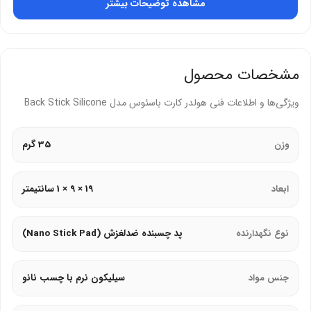
مشاهده توضیحات بیشتر
کارت‌های شناسایی، کلید، کابل، لوازم آرایشی یا اشیاء کوچک روی سطوح
صاف مانند داشبورد خودرو، میز کار یا دیوار طراحی شده است.
این مدل با مواد سیلیکون نرم و چسب نانو قابل شستشو، مقاومت در برابر
مشخصات محصول
حرارت (تا 80 درجه سانتی‌گراد)، وزن سبک 20 گرم و ابعاد 100 × 100
ویژگی‌ها و اطلاعات فنی هولدر کارت باسئوس مدل Back Stick Silicone
میلی‌متر، نگه‌داری ایمن و بدون افتادن اشیا را فراهم می‌کند.
Back Stick Silicone با قابلیت استفاده مجدد (شستشو با آب و صابون)،
وزن
35 گرم
سازگاری با سطوح صاف و رنگ‌های متنوع، گزینه‌ای ایده‌آل برای کاربرانی
است که به دنبال خرید هولدر کارت باسئوس Back Stick Silicone با ارزش
ابعاد
19 × 9 × 1 سانتیمتر
خرید بالا و عملکرد مطمئن برای سازمان‌دهی لوازم هستند.
طراحی و ساختار هولدر Back Stick
نوع نگهدارنده
پد چسبنده ضدلغزش (Nano Stick Pad)
Silicone
جنس مواد
سیلیکون نرم با چسب نانو
این هولدر با پد سیلیکونی نرم و چسب نانو، ظاهری ساده و مقاوم دارد که