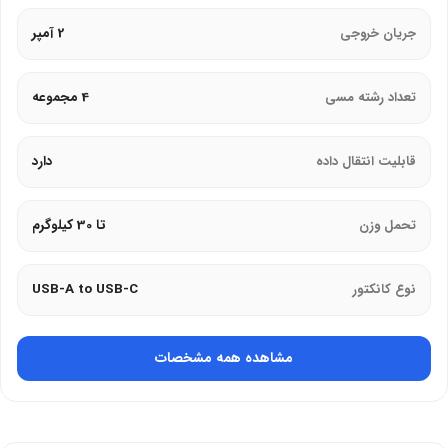
رشته‌های مسی باکیفیت؛ شارژ سریع و انتقال
جریان خروجی
2 آمپر
داده
تعداد رشته مسی
4 مجموعه
هسته کابل شارژ بیاند مدل BUC-302 از مس ساخته شده است. چهار
مجموعه سیم مسی جریان 2 آمپر را منتقل می‌کنند. دستگاه شما با سرعت
بالا شارژ می‌شود. شما همزمان می‌توانید اطلاعات منتقل کنید.
قابلیت انتقال داده
دارد
شارژ سریع:
جریان 2 آمپر باتری دستگاه را در کمترین زمان شارژ می‌کند
تحمل وزن
تا 30 کیلوگرم
و زمان شما را صرفه‌جویی می‌کند.
انتقال داده:
کابل با سرعت بالا فایل‌ها را بین دستگاه‌ها منتقل می‌کند.
نوع کانکتور
USB-A to USB-C
هدایت بهینه:
مس جریان الکتریکی را بدون افت قابل توجه هدایت
می‌کند.
مشاهده همه مشخصات
جلوگیری از گرم‌شدن:
رشته‌های مسی استاندارد از داغ‌شدن کابل
جلوگیری می‌کنند.
پایداری جریان:
کابل جریان مرتعش ایجاد نمی‌کند و به باتری آسیب