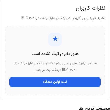
نمی‌رساند.
نظرات کاربران
سازگاری با دستگاه‌های USB-C؛ کاربرد
تجربه خریداران و کاربران درباره کابل شارژ بیاند مدل BUC-302
گسترده
★
کابل تایپ سی بیاند BUC-302 با تمام دستگاه‌های USB-C سازگار است. شما
می‌توانید گوشی، تبلت و لپ‌تاپ خود را شارژ کنید. این کابل استاندارد برای
هنوز نظری ثبت نشده است
همه برندها کار می‌کند. طول 2 متری آن آزادی عمل بیشتری می‌دهد.
شما می‌توانید اولین نفری باشید که درباره کابل شارژ بیاند مدل
سازگاری جهانی:
کابل با تمام برندهای معتبر دنیا سازگاری دارد و
BUC-302 دیدگاه ثبت می‌کند.
محدودیتی ندارد.
طول کافی:
دو متر طول به شما اجازه می‌دهد راحت از دستگاه استفاده
ثبت اولین دیدگاه
کنید.
اتصال محکم:
کانکتور به راحتی وارد پورت می‌شود و اتصال پایداری
برقرار می‌کند.
محبوب ترین ها