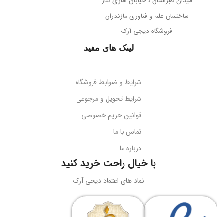
میدان طبرستان ، خیابان ساری کنار
پوشش بدنه
مات
ساختمان علم و فناوری مازندران
جهت‌گیری میکروفون
فروشگاه دیجی آرک
پوشش میله
براق
همه جهته
لینک های مفید
طول کابل
قابلیت تاشو
2 متر
بله
شرایط و ضوابط فروشگاه
نوع اتصال
سازگاری
گوشی‌های هوشمند
شرایط تحویل و مرجوعی
قوانین حریم خصوصی
USB + جک 3.5 میلی‌متر
کد محصول
B10551500111-00
تماس با ما
درباره ما
نورپردازی
RGB LED
بارکد
6932172630188
با خیال راحت خرید کنید
ولتاژ کاری
5 ولت DC
نماد های اعتماد دیجی آرک
وزن
سبک و قابل حمل
جریان کاری
کاربرد