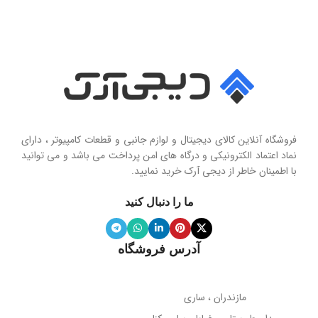
سایز درایور
سری محصول
50 میلی‌متر
Seashell Series
امپدانس
15 اهم
نوع
حساسیت
102 دسی‌بل
هولدر و پایه نگهدارنده موبایل تاشو
فروشگاه آنلاین کالای دیجیتال و لوازم جانبی و قطعات کامپیوتر ، دارای
محدوده فرکانس
نماد اعتماد الکترونیکی و درگاه های امن پرداخت می باشد و می توانید
با اطمینان خاطر از دیجی آرک خرید نمایید.
جنس پنل
سیلیکون نرم
20 هرتز تا 20 کیلوهرتز
ما را دنبال کنید
ویژگی آینه
دارد
نوع میکروفون
نویز کنسلینگ
آدرس فروشگاه
میله نگهدارنده
حساسیت میکروفون
تلسکوپی قابل تنظیم ارتفاع
مازندران ، ساری
38- دسی‌بل