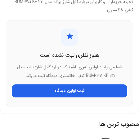
تجربه خریداران و کاربران درباره کابل شارژ بیاند مدل BUM-301 KF 1m
کابل شارژ بیاند مدل BUM-301 1m با تکنولوژی هوشمند جریان‌های مرتعش
کنفی خاکستری
را کنترل می‌کند. این ویژگی از آسیب به باتری دستگاه پیشگیری می‌کند.
کابل استاندارد USB 2.0 است و با همه شارژرها سازگاری دارد. ایمنی دستگاه
شما در اولویت قرار دارد.
★
جلوگیری از اضافه ولتاژ:
مدار محافظ از ورود ولتاژ بیش از حد به
گوشی جلوگیری می‌کند.
هنوز نظری ثبت نشده است
تشخیص خودکار:
کابل میزان جریان مورد نیاز دستگاه را خودکار
شما می‌توانید اولین نفری باشید که درباره کابل شارژ بیاند مدل
تشخیص می‌دهد.
BUM-301 KF 1m کنفی خاکستری دیدگاه ثبت می‌کند.
قطع هوشمند:
پس از شارژ کامل، جریان به حداقل می‌رسد.
ثبت اولین دیدگاه
کاهش اتلاف انرژی:
مصرف برق در حالت آماده بسیار کم است.
انتقال داده با سرعت بالا؛ پروتکل USB 2.0
محبوب ترین ها
بیاند BUM-301 قابلیت انتقال اطلاعات با سرعت 480 مگابیت بر ثانیه را
دارد. شما می‌توانید فایل‌های حجیم را سریع منتقل کنید. اتصال به کامپیوتر