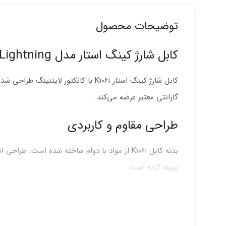
توضیحات محصول
کابل شارژ کینگ استار مدل K106i Lightning
کابل شارژ کینگ استار K106i با کانک
گارانتی معتبر عرضه می‌کند.
طراحی مقاوم و کاربردی
بدنه کابل K106i از مواد با دوام ساخته شده اس
بهینه کرده است.
مقاومت بالا:
بدنه تقویت شده در برابر فشار و خم شدن د
انعطاف‌پذیری:
جنس نرم و قابل خمش راحتی حمل و نقل