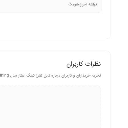
تراشه احراز هویت
کاربری چندمنظوره:
علاوه بر شارژ، انتقال داده با سرعت 
طول مناسب برای استفاده راحت
کابل K106i طول استاندارد و کاربردی دارد. فاصله من
است.
آزادی حرکت:
طول کافی امکان استفاده از گوشی در حی
نظرات کاربران
مناسب برای سفر:
سایز استاندارد حمل در کیف و جیب 
تجربه خریداران و کاربران درباره کابل شارژ کینگ استار مدل K106i Lightning قرمز
استفاده چندمکانه:
برای شارژ در اتاق خواب، اتاق نشیم
ایمنی و محافظت در برابر اتصال کوتاه
کابل شارژ کینگ استار K106i ایمنی بالایی دارد. مکانیسم محافظت از اتصال کوتاه را دارد. از گرمای بیش از حد جلوگیری می‌کند. این ویژگی‌ها دستگاه و باتری را محافظت می‌کنند.
جلوگیری از اتصال کوتاه:
مدار محافظ داخلی خطر آتش‌س