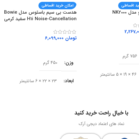
ید اقساطی
امکان خرید اقساطی
ل NK2000
هدست بی سیم باسئوس مدل Bowie
H1i Noise-Cancellation سفید کرمی
تومان
6,099,000
ه سبد خرید
افزودن به سبد خرید
756 گرم
وزن
450 گرم
46 × 19 × 5 سانتیمتر
ابعاد
23 × 22 × 6 سانتیمتر
Rapoo
برند
باسئوس (Baseus)
ال
باسیم
با خیال راحت خرید کنید
مدل
Bowie H1i
نماد های اعتماد دیجی آرک
USB 3.0
نوع اتصال
نید. تیم پشتیبانی ما آماده پاسخگویی است. همین امروز سفارش دهید و از کیفیت
بی‌سیم و سیمی