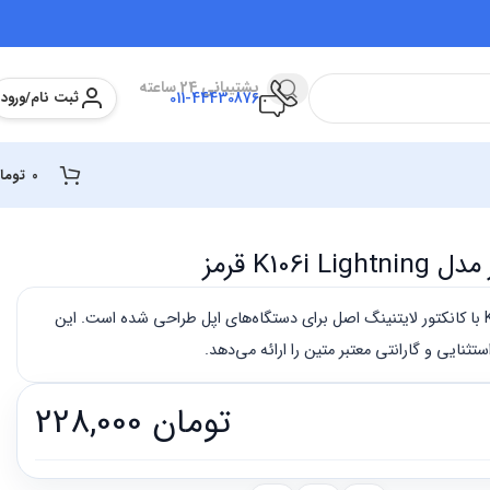
پشتیبانی 24 ساعته
ثبت نام/ورود
011-44430876
0
توما
K106 قرمز
کابل شارژ کینگ استار مدل K106i با کانکتور لایتنینگ اصل برای دستگاه‌های اپل طراحی شده است. این
ثنایی و گارانتی معتبر متین را ارائه می‌دهد.
تومان
228,000