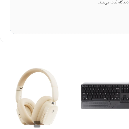
استانداردهای کیفی سختگیرانه را رعایت می‌کند. کابل K106i تست‌های متعدد را پشت سر گذاشته است. متین این محصول را با ضمانت اصالت ارائه
ن از کیفیت و پشتیبانی را تضمین می‌کند.