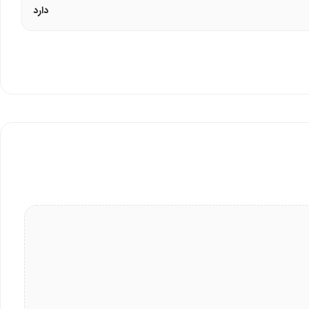
دارد
سان می‌سازد. کینگ استار این طول را بر اساس نیاز کاربران انتخاب کرده