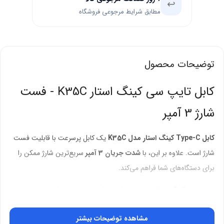
↩️
مطابق شرایط مرجوعی فروشگاه
توضیحات محصول
کابل تایپ سی کینگ استار K35C - فست
شارژ 3 آمپر
کابل Type-C کینگ استار مدل K35C
یک کابل پرسرعت با قابلیت فست
شارژ است. علاوه بر این، با
شدت جریان 3 آمپر
سریع‌ترین شارژ ممکن را
برای دستگاه‌های شما فراهم می‌کند.
برند معتبر
کینگ استار
این محصول را با کیفیت بالا تولید کرده است.
بنابراین، می‌توانید با اطمینان از آن استفاده کنید.
مشاهده توضیحات بیشتر