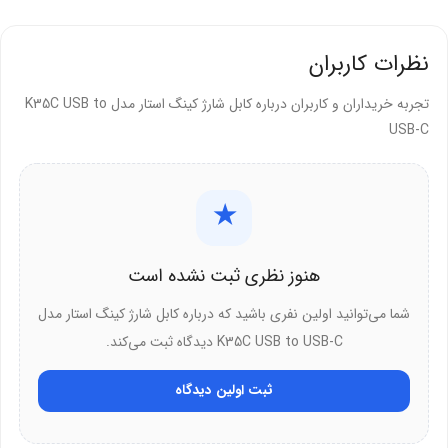
منتقل کنید.
کاربردهای انتقال داده:
نظرات کاربران
اول از همه، انتقال سریع عکس و ویدیو به کامپیوتر
تجربه خریداران و کاربران درباره کابل شارژ کینگ استار مدل K35C USB to
USB-C
همچنین، بکاپ‌گیری کامل از اطلاعات گوشی
علاوه بر این، سینک فایل‌های موسیقی و فیلم
★
از طرفی، اشتراک‌گذاری اسناد بین دستگاه‌ها
در نهایت، انتقال فایل‌های بزرگ با سرعت بالا
هنوز نظری ثبت نشده است
روکش PVC با دوام بالا
شما می‌توانید اولین نفری باشید که درباره کابل شارژ کینگ استار مدل
K35C USB to USB-C دیدگاه ثبت می‌کند.
کینگ استار برای این کابل از روکش پلاستیکی
PVC
استفاده کرده است. به
طور خاص، این روکش استحکام فوق‌العاده‌ای دارد.
ثبت اولین دیدگاه
ویژگی‌های روکش PVC: