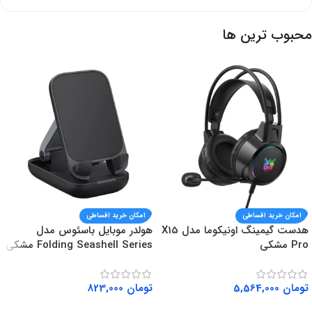
در وهله اول، مقاومت بالا در برابر کشیدگی
محبوب ترین ها
همچنین، استحکام عالی در برابر خم شدن
علاوه بر این، جلوگیری از پیچ خوردن کابل
در نتیجه، دوام طولانی‌مدت با استفاده روزانه
بنابراین، مقاومت در برابر حرارت و رطوبت
طول ایده‌آل 1 متر
کینگ استار این کابل را با طول
100 سانتی‌متر (1 متر)
تولید می‌کند. از این
رو، این طول برای اکثر کاربردها مناسب است.
امکان خرید اقساطی
امکان خرید اقساطی
هدست گیمینگ اونیکوما مدل X15
هولدر موبایل باسئوس مدل
مزایای طول 1 متر:
Pro مشکی
Folding Seashell Series مشکی
در وهله اول، آزادی عمل کافی در استفاده
تومان
5,564,000
تومان
823,000
همچنین، فاصله مناسب از منبع برق
افزودن به سبد خرید
افزودن به سبد خرید