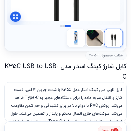
شناسه محصول: 20052
کابل شارژ کینگ استار مدل K35C USB to USB-
C
کابل تایپ سی کینگ استار مدل K35C با شدت جریان 3 آمپر، فست
شارژ و انتقال سریع داده را برای دستگاه‌های مجهز به Type-C فراهم
می‌کند. روکش PVC با دوام بالا در برابر کشیدگی و خم شدن مقاومت
می‌کند. سوکت‌های فلزی اتصال محکم و پایدار را تضمین می‌کنند. طول
1 متر برای استفاده راحت روزانه. رابط Type-C دوطرفه راحتی استفاده
بالایی دارد. ساخت ایران توسط برند معتبر کینگ استار با گارانتی 12
ناموجود