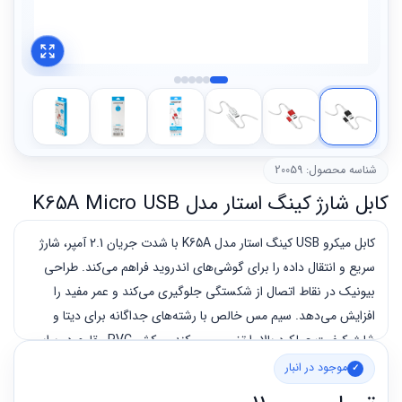
شناسه محصول: 20059
کابل شارژ کینگ استار مدل K65A Micro USB
کابل میکرو USB کینگ استار مدل K65A با شدت جریان 2.1 آمپر، شارژ
سریع و انتقال داده را برای گوشی‌های اندروید فراهم می‌کند. طراحی
بیونیک در نقاط اتصال از شکستگی جلوگیری می‌کند و عمر مفید را
افزایش می‌دهد. سیم مس خالص با رشته‌های جداگانه برای دیتا و
شارژ، کیفیت عملکرد بالا را تضمین می‌کند. روکش PVC مقاوم در برابر
خم شدگی دوام بالایی دارد. طول 110 سانتی‌متر و موجود در 3 رنگ.
موجود در انبار
ساخت ایران با گارانتی 12 ماهه متین.