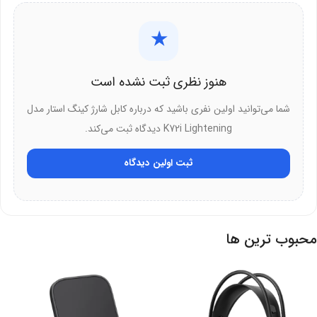
در نتیجه، کیفیت سیگنال بهتر
★
روکش PVC نرم و مقاوم
هنوز نظری ثبت نشده است
کابل کینگ استار K72i
از روکش پلاستیکی PVC نرم استفاده می‌کند. به
طور خاص، این روکش در برابر خم شدگی مقاومت بالایی دارد.
شما می‌توانید اولین نفری باشید که درباره کابل شارژ کینگ استار مدل
K72i Lightening دیدگاه ثبت می‌کند.
ویژگی‌های روکش PVC در
کابل لایتنینگ K72i
:
ثبت اولین دیدگاه
در وهله اول، نرمی و انعطاف‌پذیری بالا
همچنین، مقاومت در برابر کشیدگی
علاوه بر این، جلوگیری از پیچ خوردن کابل
محبوب ترین ها
در نتیجه، احساس لمس لطیف و راحت
بنابراین، دوام طولانی‌مدت
طول بلند 120 سانتی‌متر