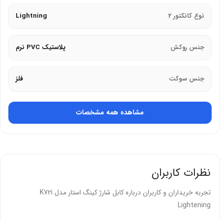
همچنین، عدم افت ولتاژ در مسیر
نوع کانکتور 2
Lightning
علاوه بر این، شارژ سریع‌تر و کارآمدتر
جنس روکش
پلاستیک PVC نرم
در نتیجه، انتقال داده پایدار و بدون خطا
بنابراین، عدم گرم شدن کابل
جنس سوکت
فلز
رشته‌های مسی جداگانه برای دیتا و شارژ
مشاهده همه مشخصات
کینگ استار در
کابل K72i
از رشته‌های مسی جداگانه برای دیتا و شارژ
استفاده کرده است. از این رو، کیفیت عملکرد این
کابل لایتنینگ
بهینه است.
مزایای رشته‌های جداگانه:
نظرات کاربران
اول از همه، انتقال همزمان داده و شارژ بدون تداخل
تجربه خریداران و کاربران درباره کابل شارژ کینگ استار مدل K72i
همچنین، سرعت بالاتر در انتقال فایل
Lightening
علاوه بر این، پایداری بیشتر در اتصال