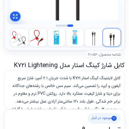
شناسه محصول: 20056
کابل شارژ کینگ استار مدل K72i Lightening
کابل لایتنینگ کینگ استار K72i با شدت جریان 2.1 آمپر، شارژ سریع
آیفون و آیپد را تضمین می‌کند. سیم مس خالص با رشته‌های جداگانه
برای دیتا و شارژ کیفیت عملکرد بالا دارد. روکش PVC نرم و مقاوم در
برابر خم شدگی. طول بلند 120 سانتی‌متر آزادی عمل بیشتر می‌دهد.
موجود در 3 رنگ مشکی، قرمز و مشکی نقره‌ای. ساخت ایران با گارانتی
12 ماهه متین.
موجود در انبار