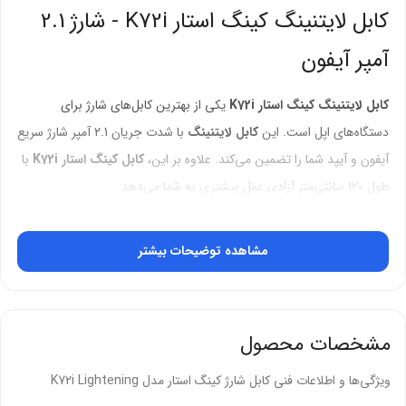
کابل لایتنینگ کینگ استار K72i - شارژ 2.1
آمپر آیفون
کابل لایتنینگ کینگ استار K72i
یکی از بهترین کابل‌های شارژ برای
دستگاه‌های اپل است. این
کابل لایتنینگ
با شدت جریان 2.1 آمپر شارژ سریع
آیفون و آیپد شما را تضمین می‌کند. علاوه بر این،
کابل کینگ استار K72i
با
طول 120 سانتی‌متر آزادی عمل بیشتری به شما می‌دهد.
برند معتبر
کینگ استار
این
کابل لایتنینگ
را با سیم مس خالص تولید کرده
مشاهده توضیحات بیشتر
است. بنابراین،
کابل K72i
کیفیت شارژ و انتقال داده را تضمین می‌کند.
شارژ سریع 2.1 آمپر برای آیفون
مشخصات محصول
کابل لایتنینگ کینگ استار K72i
با شدت جریان 2.1 آمپر، شارژ سریع
دستگاه‌های اپل را فراهم می‌کند. در نتیجه، این
کابل شارژ آیفون
زمان شارژ
ویژگی‌ها و اطلاعات فنی کابل شارژ کینگ استار مدل K72i Lightening
کامل را کاهش می‌دهد.