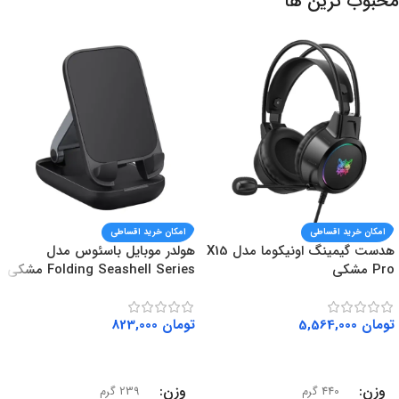
محبوب ترین ها
امکان خرید اقساطی
امکان خرید اقساطی
هدست گیمینگ اونیکوما مدل X15
هولدر موبایل باسئوس مدل
Pro مشکی
Folding Seashell Series مشکی
تومان
5,564,000
تومان
823,000
افزودن به سبد خرید
افزودن به سبد خرید
وزن
وزن
440 گرم
239 گرم