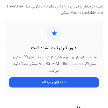
کابل شارژ باسئوس Free2Draw Mini Retractable 100W با مکانیزم
تجربه خریداران و کاربران درباره کابل شارژ PD باسئوس مدل Free2Draw
جمع‌شونده، توان 100W، and گارانتی 12 ماهه، نیازهای شارژ و انتقال داده را
Mini Retractable 100W مشکی
به‌طور هوشمند برآورده می‌کند. این کابل با طراحی مینی و مقاوم، گزینه‌ای
عالی برای کاربران چنددستگاهی است.
★
این کابل برای چه کسانی مناسب است؟
هنوز نظری ثبت نشده است
کاربران موبایل/لپ‌تاپ که به شارژ سریع PD 100W و کابل جمع‌شونده
نیاز دارند.
شما می‌توانید اولین نفری باشید که درباره کابل شارژ PD باسئوس
مدل Free2Draw Mini Retractable 100W مشکی دیدگاه ثبت
افرادی که کابل کوتاه و مقاوم برای سفر می‌خواهند.
می‌کند.
مسافرانی که کابل سبک و چندمنظوره می‌جویند.
ثبت اولین دیدگاه