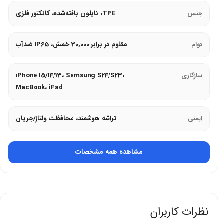
مقاوم در برابر گره‌خوردگی و کشش با استاندارد IP65 ضدآب.
جنس
TPE، نایلون بافته‌شده، کانکتور فلزی
سازگاری
:
دوام
مقاوم در برابر 30,000 خمش، IP65 ضدآب
مناسب برای iPhone 15/14/13، Samsung Galaxy S24/S23،
Google Pixel، iPad Pro، and لپ‌تاپ‌های PD.
سازگاری
iPhone 15/14/13، Samsung S24/S23،
دارای استاندارد MFi اپل برای iOS.
MacBook، iPad
ایمنی
:
ایمنی
تراشه هوشمند، محافظت ولتاژ/جریان
تراشه هوشمند برای محافظت در برابر ولتاژ/جریان اضافی، اتصال
کوتاه، and گرمای بیش‌ازحد.
مشاهده همه مشخصات
استانداردهای CE، RoHS، and FCC.
چرا کابل باسئوس Free2Draw Mini را انتخاب
کنیم؟
نظرات کاربران