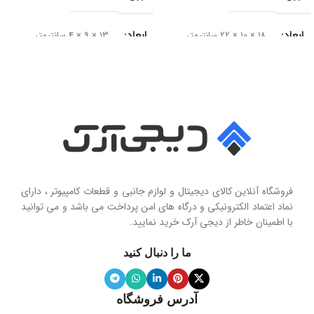
ابعاد
ابعاد
18 × 10 × 22 سانتیمتر
13 × 9 × 4 سانتیمتر
سایز درایور
سری محصول
50 میلی‌متر
Seashell Series
امپدانس
15 اهم
نوع
حساسیت
102 دسی‌بل
هولدر و پایه نگهدارنده موبایل تاشو
فروشگاه آنلاین کالای دیجیتال و لوازم جانبی و قطعات کامپیوتر ، دارای
محدوده فرکانس
نماد اعتماد الکترونیکی و درگاه های امن پرداخت می باشد و می توانید
با اطمینان خاطر از دیجی آرک خرید نمایید.
جنس پنل
سیلیکون نرم
20 هرتز تا 20 کیلوهرتز
ما را دنبال کنید
ویژگی آینه
دارد
نوع میکروفون
نویز کنسلینگ
آدرس فروشگاه
میله نگهدارنده