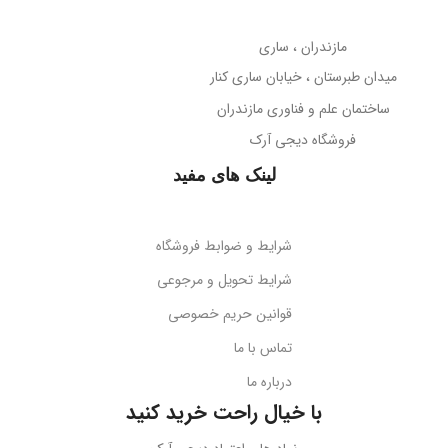
حساسیت میکروفون
تلسکوپی قابل تنظیم ارتفاع
مازندران ، ساری
38- دسی‌بل
میدان طبرستان ، خیابان ساری کنار
پوشش بدنه
مات
ساختمان علم و فناوری مازندران
جهت‌گیری میکروفون
فروشگاه دیجی آرک
پوشش میله
براق
همه جهته
لینک های مفید
طول کابل
قابلیت تاشو
2 متر
بله
شرایط و ضوابط فروشگاه
نوع اتصال
سازگاری
گوشی‌های هوشمند
شرایط تحویل و مرجوعی
قوانین حریم خصوصی
USB + جک 3.5 میلی‌متر
کد محصول
B10551500111-00
تماس با ما
درباره ما
نورپردازی
RGB LED
بارکد
6932172630188
با خیال راحت خرید کنید
ولتاژ کاری
5 ولت DC