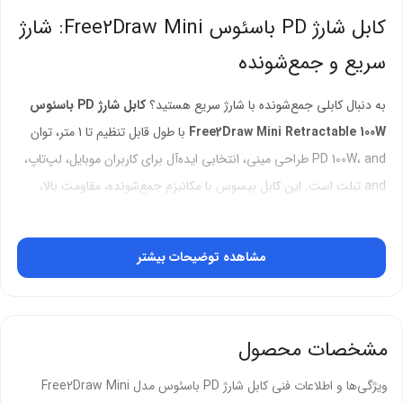
کابل شارژ PD باسئوس Free2Draw Mini: شارژ
سریع و جمع‌شونده
به دنبال کابلی جمع‌شونده با شارژ سریع هستید؟
کابل شارژ PD باسئوس
Free2Draw Mini Retractable 100W
با طول قابل تنظیم تا 1 متر، توان
PD 100W، and طراحی مینی، انتخابی ایده‌آل برای کاربران موبایل، لپ‌تاپ،
and تبلت است. این کابل بیسوس با مکانیزم جمع‌شونده، مقاومت بالا،
and سازگاری گسترده، تجربه‌ای راحت و بی‌دردسر ارائه می‌دهد.
مشخصات فنی و تخصصی
مشاهده توضیحات بیشتر
شارژ سریع
:
توان PD 100W (20V/5A) برای شارژ سریع iPhone (تا 20W)،
مشخصات محصول
Samsung (تا 45W)، and MacBook (تا 65W).
ویژگی‌ها و اطلاعات فنی کابل شارژ PD باسئوس مدل Free2Draw Mini
سازگار با PD 3.0، QC 4.0، and PPS برای شارژ بهینه دستگاه‌های