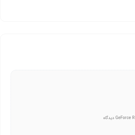
شما می‌توانید اولین نفری باشید که درباره کارت گرافیک MSI مدل GeForce RTX 4070 Ti Super 16G دیدگاه