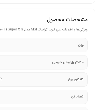
پشتیبانی از حداکثر رزولوشن 8K (7680x4320) برای نمایشگرهای پیشرفته
قابلیت اتصال به 4 نمایشگر به‌صورت هم‌زمان
مشخصات محصول
طراحی زیبا و حرفه‌ای برای سازگاری با سیستم‌های گیمی
ویژگی‌ها و اطلاعات فنی کارت گرافیک MSI مدل GeForce RTX 4070 Ti Super 16G
پشتیبانی از نرم‌افزارهای خلاقانه و بازی‌های سنگین با درایورهای e Ready
منبع تغذیه پیشنهادی 750 وات برای عملکرد بهینه
وزن
کارت گرافیک با ترکیب عملکرد قدرتمند و طراحی کارآمد، ا
حداکثر رزولوشن خروجی
PWR
کانکتور برق
تعداد فن