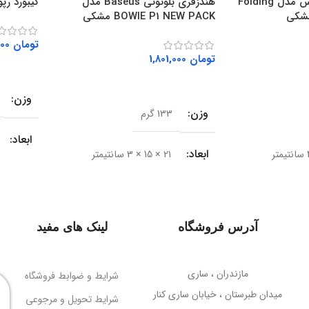
هولدر موبایل باسئوس مدل Folding
هندزفری بلوتوثی Baseus مدل
کیبورد رپو مد
BOWIE P1 NEW PACK مشکی
تومان
2,267,000
تومان
1,801,000
افزودن ب
افزودن به سبد خرید
وزن
وزن
133 گرم
ابعاد
ابعاد
21 × 15 × 3 سانتیمتر
BRAND
نوع اتصال
بی‌سیم (بلوتوث)
نوع اتص
آدرس فروشگاه
لینک های مفید
نسخه بلوتوث
V5.2
رابط
مازندران ، ساری
برد اتصال
شرایط و ضوابط فروشگاه
10 متر
میدان طبرستان ، خیابان ساری کنار
شرایط تحویل و مرجوعی
تعداد ک
نده موبایل تاشو