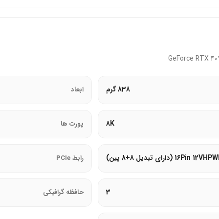
نگ و حرفه‌ای
Gam و Studio
838 گرم
ابعاد
نتخابی عالی برای سیستم‌های پیشرفته محسوب می‌شود.
8K
پورت ها
16Pin 12VH (دارای تبدیل 8+8 پین)
رابط PCIe
3
حافظه گرافیکی