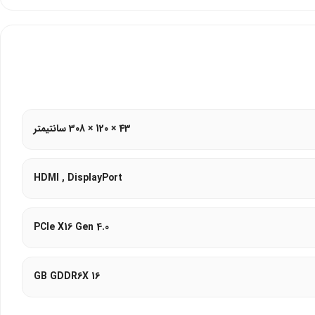
43 × 120 × 308 سانتیمتر
HDMI , DisplayPort
PCIe X16 Gen 4.0
16 GB GDDR6X