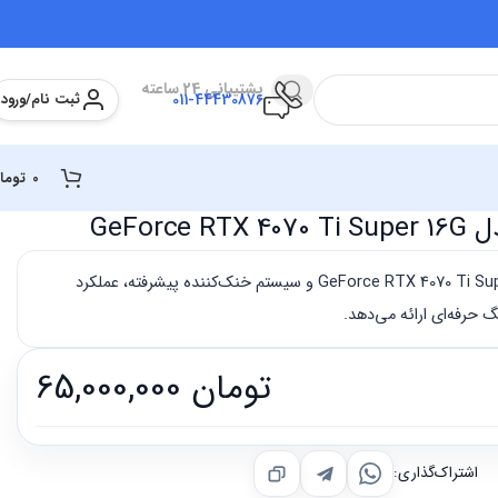
پشتیبانی 24 ساعته
ثبت نام/ورود
011-44430876
0
توما
کارت گرافیک MSI مدل GeForce RTX 4070 Ti Super 16G و سیستم خنک‌کننده پیشرفته، عملکرد
گ حرفه‌ای ارائه می‌دهد.
تومان
65,000,000
اشتراک‌گذاری: