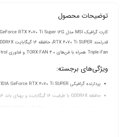
توضیحات محصول
Triple-Fan همراه با فن‌های TORX FAN 4.0 و فناوری Airflow Control، دمای کارت را بهینه نگه می‌دارد و عملکرد پایداری را تضمین می‌کند.
ویژگی‌های برجسته:
پردازنده گرافیکی NVIDIA GeForce RTX 4070 Ti SUPER با هسته‌های CUDA پیشرفته (8448 واحد)
حافظه GDDR6X با ظرفیت 16 گیگابایت و پهنای باند 256 بیت
پشتیبانی از فناوری‌های مدرن NVIDIA DLSS 3، Reflex و Broadcast برای عملکرد بهتر
سیستم خنک‌کننده Triple-Fan با طراحی فن TORX FAN 4.0 برای دفع مؤثر حرارت
خروجی‌های تصویر متنوع: 3x DisplayPort 1.4a و 1x HDMI 2.1a