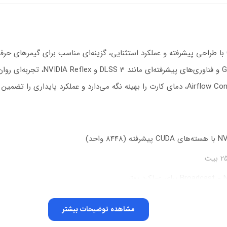
کارت گرافیک MSI مدل GeForce RTX 4070 Ti Super 16G با طراحی پیشرفته و عملکرد استثنایی، گزینه‌ای م
قدرتمند RTX 4070 Ti SUPER، حافظه 
مشاهده توضیحات بیشتر