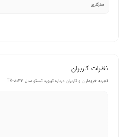
سازگاری
مناسب برای محیط‌های اداری، حسابداری، و استفاد
کلیدهای کم‌صدا برای کاهش خستگی در تایپ طولا
چرا کیبورد تسکو TK-8033 را انتخاب کنیم؟
تسکو با طراحی ارگونومیک و مواد باکیفیت، کیبوردی بادوام 
است.
نظرات کاربران
این کیبورد برای چه کسانی مناسب است؟
تجربه خریداران و کاربران درباره کیبورد تسکو مدل TK-8033
کارمندان و حسابداران برای محاسبات و تایپ طولانی.
کاربران خانگی که کیبوردی ساده و بادوام می‌خواهند.
افرادی که به اتصال سیمی پایدار اهمیت می‌دهند.