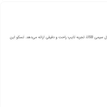
با طراحی استاندارد، 104 کلید، و اتصال سیمی USB، تجربه تایپ راحت و دقیقی ارائه می‌دهد. تسکو این