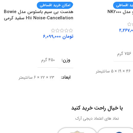
ید اقساطی
امکان خرید اقساطی
ل NK2000
هدست بی سیم باسئوس مدل Bowie
H1i Noise-Cancellation سفید کرمی
تومان
6,099,000
ه سبد خرید
افزودن به سبد خرید
756 گرم
وزن
450 گرم
46 × 19 × 5 سانتیمتر
ابعاد
23 × 22 × 6 سانتیمتر
Rapoo
برند
باسئوس (Baseus)
ال
باسیم
با خیال راحت خرید کنید
مدل
Bowie H1i
نماد های اعتماد دیجی آرک
USB 3.0
نوع اتصال
بی‌سیم و سیمی