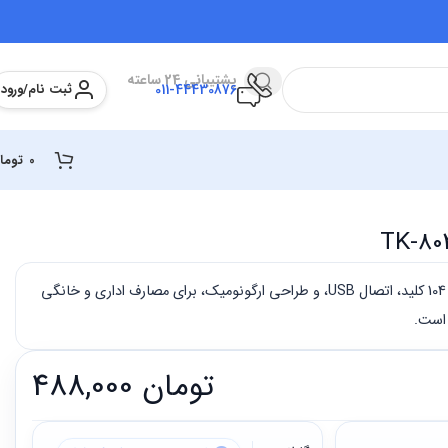
پشتیبانی 24 ساعته
ثبت نام/ورود
011-44430876
0
توما
کیبورد تسکو مدل TK-8033 با 104 کلید، اتصال USB، و طراحی ارگونومیک، برای مصارف اداری و خانگی
تومان
488,000