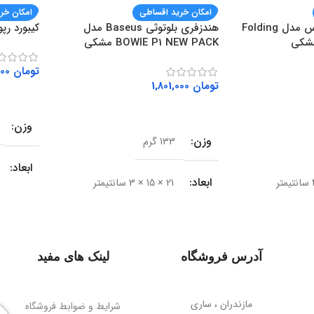
امکان خرید اقساطی
امکان خر
هولدر موبایل باسئوس مدل Folding
هندزفری بلوتوثی Baseus مدل
کیبورد رپو مد
BOWIE P1 NEW PACK مشکی
تومان
2,267,000
تومان
1,801,000
افزودن ب
افزودن به سبد خرید
وزن
وزن
133 گرم
ابعاد
ابعاد
21 × 15 × 3 سانتیمتر
BRAND
نوع اتصال
بی‌سیم (بلوتوث)
نوع اتص
آدرس فروشگاه
لینک های مفید
نسخه بلوتوث
V5.2
رابط
مازندران ، ساری
برد اتصال
شرایط و ضوابط فروشگاه
10 متر