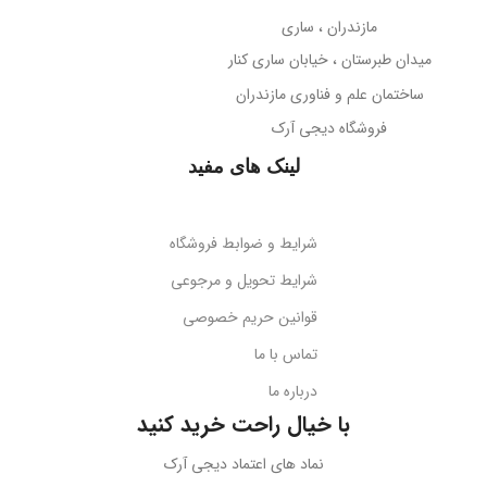
تلسکوپی قابل تنظیم ارتفاع
مازندران ، ساری
38- دسی‌بل
میدان طبرستان ، خیابان ساری کنار
پوشش بدنه
مات
ساختمان علم و فناوری مازندران
جهت‌گیری میکروفون
فروشگاه دیجی آرک
پوشش میله
براق
همه جهته
لینک های مفید
طول کابل
قابلیت تاشو
2 متر
بله
شرایط و ضوابط فروشگاه
نوع اتصال
سازگاری
گوشی‌های هوشمند
شرایط تحویل و مرجوعی
قوانین حریم خصوصی
USB + جک 3.5 میلی‌متر
کد محصول
B10551500111-00
تماس با ما
درباره ما
نورپردازی
RGB LED
بارکد
6932172630188
با خیال راحت خرید کنید
ولتاژ کاری
5 ولت DC
نماد های اعتماد دیجی آرک
وزن
سبک و قابل حمل