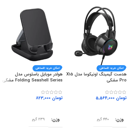
امکان خرید اقساطی
امکان خرید اقساطی
هدست گیمینگ اونیکوما مدل X15
هولدر موبایل باسئوس مدل
Pro مشکی
Folding Seashell Series مشکی
تومان
5,564,000
تومان
823,000
افزودن به سبد خرید
افزودن به سبد خرید
وزن
وزن
440 گرم
239 گرم