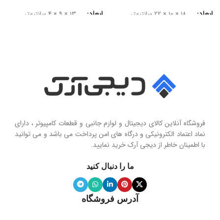
ابعاد
ابعاد
18 × 10 × 22 سانتیمتر
13 × 9 × 4 سانتیمتر
سایز درایور
سری محصول
50 میلی‌متر
Seashell Series
امپدانس
15 اهم
نوع
حساسیت
102 دسی‌بل
هولدر و پایه نگهدارنده موبایل تاشو
فروشگاه آنلاین کالای دیجیتال و لوازم جانبی و قطعات کامپیوتر ، دارای
محدوده فرکانس
نماد اعتماد الکترونیکی و درگاه های امن پرداخت می باشد و می توانید
با اطمینان خاطر از دیجی آرک خرید نمایید.
جنس پنل
سیلیکون نرم
20 هرتز تا 20 کیلوهرتز
ما را دنبال کنید
ویژگی آینه
دارد
نوع میکروفون
نویز کنسلینگ
آدرس فروشگاه
میله نگهدارنده
حساسیت میکروفون