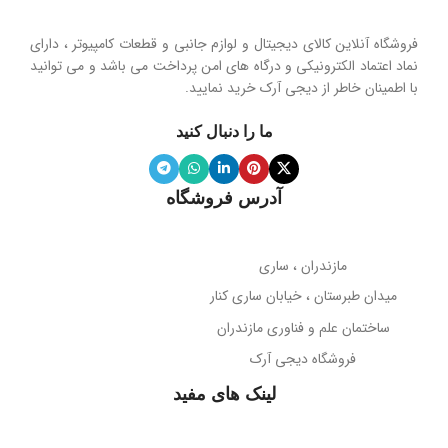
هولدر و پایه نگهدارنده موبایل تاشو
فروشگاه آنلاین کالای دیجیتال و لوازم جانبی و قطعات کامپیوتر ، دارای
محدوده فرکانس
نماد اعتماد الکترونیکی و درگاه های امن پرداخت می باشد و می توانید
با اطمینان خاطر از دیجی آرک خرید نمایید.
جنس پنل
سیلیکون نرم
20 هرتز تا 20 کیلوهرتز
ما را دنبال کنید
ویژگی آینه
دارد
نوع میکروفون
نویز کنسلینگ
آدرس فروشگاه
میله نگهدارنده
حساسیت میکروفون
تلسکوپی قابل تنظیم ارتفاع
مازندران ، ساری
38- دسی‌بل
میدان طبرستان ، خیابان ساری کنار
پوشش بدنه
مات
ساختمان علم و فناوری مازندران
جهت‌گیری میکروفون
فروشگاه دیجی آرک
پوشش میله
براق
همه جهته
لینک های مفید
طول کابل
قابلیت تاشو
2 متر
بله