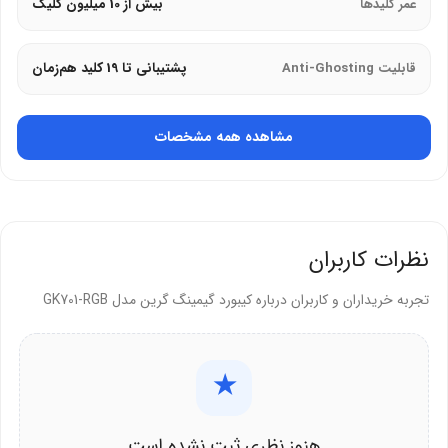
عمر کلیدها
بیش از 10 میلیون کلیک
نورپردازی و جلوه‌های بصری
قابلیت Anti-Ghosting
پشتیبانی تا 19 کلید هم‌زمان
نورپردازی RGB این کیبورد با 9 جلوه نوری متنوع، امکان شخصی‌سازی
شدت و سرعت نور را فراهم می‌کند و تجربه گیمینگ را جذاب‌تر می‌سازد.
مشاهده همه مشخصات
مزایای نورپردازی:
تنظیم روشنایی و افکت‌ها بدون نیاز به نرم‌افزار
نور پس‌زمینه یکنواخت زیر تمامی کلیدها
نظرات کاربران
جلوه‌های نوری هماهنگ با محیط گیمینگ
تجربه خریداران و کاربران درباره کیبورد گیمینگ گرین مدل GK701-RGB
چرا کیبورد گیمینگ گرین GK701-RGB را
انتخاب کنیم؟
★
این کیبورد با امکانات پیشرفته، قیمت اقتصادی و کیفیت ساخت قابل
هنوز نظری ثبت نشده است
اعتماد، انتخابی مناسب برای گیمرهای مبتدی تا متوسط است.