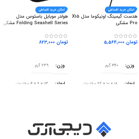
امکان خرید اقساطی
امکان خرید اقساطی
هدست گیمینگ اونیکوما مدل X15
هولدر موبایل باسئوس مدل
Pro مشکی
Folding Seashell Series مشکی
تومان
5,564,000
تومان
823,000
افزودن به سبد خرید
افزودن به سبد خرید
وزن
وزن
440 گرم
239 گرم
ابعاد
ابعاد
18 × 10 × 22 سانتیمتر
13 × 9 × 4 سانتیمتر
سایز درایور
سری محصول
50 میلی‌متر
Seashell Series
امپدانس
15 اهم
نوع
حساسیت
102 دسی‌بل