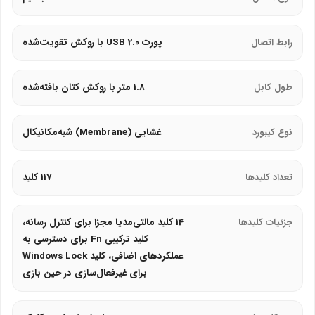
بدنه پلاستیکی مقاوم با روکش مات ضدلغزش
رابط اتصال
پورت USB 2.0 با روکش تقویت‌شده
پایه‌های قابل تنظیم با پدهای ضدلغزش برای ثبات بیشتر
کابل با روکش کتان بافته‌شده برای دوام طولانی
طول کابل
1.8 متر با روکش کتان بافته‌شده
عملکرد و کلیدهای غشایی
نوع کیبورد
غشایی (Membrane) شبه‌مکانیکال
کیبورد GK701-RGB از کلیدهای غشایی شبه‌مکانیکال بهره می‌برد که حس
تایپ مکانیکال را با هزینه کمتر ارائه می‌دهد. این محصول تا 19 کلید Anti-
تعداد کلیدها
117 کلید
Ghosting را پشتیبانی می‌کند.
مزایای کلیدها:
جزئیات کلیدها
14 کلید مالتی‌مدیا مجزا برای کنترل رسانه،
کلید ترکیبی Fn برای دسترسی به
14 کلید مالتی‌مدیا مجزا برای کنترل سریع رسانه
عملکردهای اضافی، کلید Windows Lock
کلیدهای نرم و کم‌صدا با عمر بیش از 10 میلیون کلیک
برای غیرفعال‌سازی در حین بازی
قابلیت قفل کلید ویندوز برای جلوگیری از تداخل در بازی