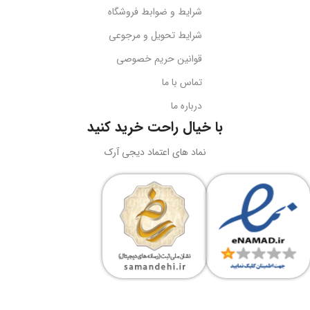
شرایط و ضوابط فروشگاه
نوع اتصال
سازگاری
گوشی‌های هوشمند
شرایط تحویل و مرجوعی
قوانین حریم خصوصی
USB + جک 3.5 میلی‌متر
کد محصول
B10551500111-00
تماس با ما
درباره ما
نورپردازی
RGB LED
بارکد
6932172630188
با خیال راحت خرید کنید
ولتاژ کاری
5 ولت DC
نماد های اعتماد دیجی آرک
وزن
سبک و قابل حمل
جریان کاری
کاربرد
حداکثر 180 میلی‌آمپر
نگه‌داری گوشی، تماشای محتوا،
ویدیوکال، آرایش
نوع طراحی
رنگ
مشکی
دوبل هدبیم ارگونومیک