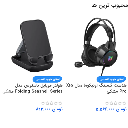
محبوب ترین ها
امکان خرید اقساطی
امکان خرید اقساطی
هدست گیمینگ اونیکوما مدل X15
هولدر موبایل باسئوس مدل
Pro مشکی
Folding Seashell Series مشکی
تومان
5,564,000
تومان
823,000
افزودن به سبد خرید
افزودن به سبد خرید