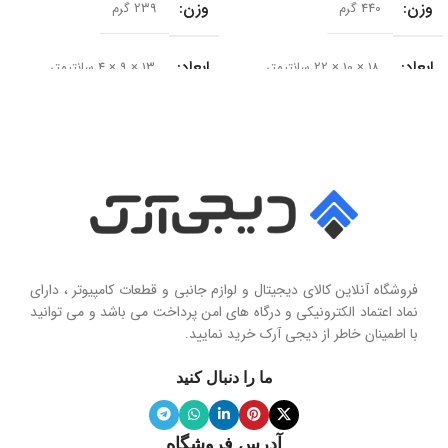
وزن
وزن
440 گرم
239 گرم
ابعاد
ابعاد
18 × 10 × 22 سانتیمتر
13 × 9 × 4 سانتیمتر
سایز درایور
سری محصول
50 میلی‌متر
Seashell Series
امپدانس
15 اهم
نوع
حساسیت
102 دسی‌بل
هولدر و پایه نگهدارنده موبایل تاشو
فروشگاه آنلاین کالای دیجیتال و لوازم جانبی و قطعات کامپیوتر ، دارای
محدوده فرکانس
نماد اعتماد الکترونیکی و درگاه های امن پرداخت می باشد و می توانید
با اطمینان خاطر از دیجی آرک خرید نمایید.
جنس پنل
سیلیکون نرم
20 هرتز تا 20 کیلوهرتز
ما را دنبال کنید
ویژگی آینه
دارد
نوع میکروفون
نویز کنسلینگ
آدرس فروشگاه