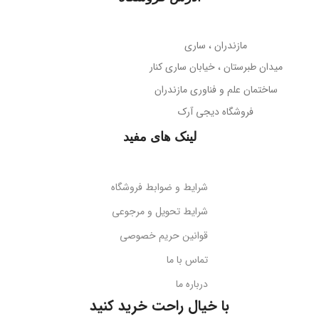
میله نگهدارنده
حساسیت میکروفون
تلسکوپی قابل تنظیم ارتفاع
مازندران ، ساری
38- دسی‌بل
میدان طبرستان ، خیابان ساری کنار
پوشش بدنه
مات
ساختمان علم و فناوری مازندران
جهت‌گیری میکروفون
فروشگاه دیجی آرک
پوشش میله
براق
همه جهته
لینک های مفید
طول کابل
قابلیت تاشو
2 متر
بله
شرایط و ضوابط فروشگاه
نوع اتصال
سازگاری
گوشی‌های هوشمند
شرایط تحویل و مرجوعی
قوانین حریم خصوصی
USB + جک 3.5 میلی‌متر
کد محصول
B10551500111-00
تماس با ما
درباره ما
نورپردازی
RGB LED
بارکد
6932172630188
با خیال راحت خرید کنید