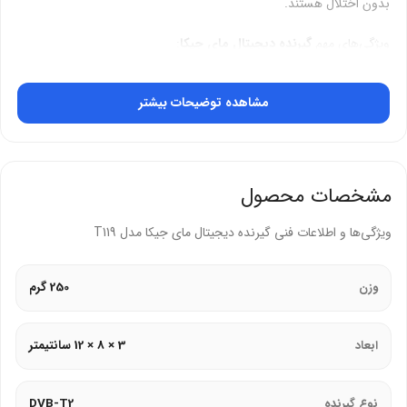
بدون اختلال هستند.
ویژگی‌های مهم
گیرنده دیجیتال مای جیکا
:
پشتیبانی از رزولوشن Full HD
برای نمایش تصاویر شفاف و باکیفیت
مشاهده توضیحات بیشتر
قابلیت ضبط برنامه‌ها (PVR)
روی حافظه خارجی
راهنمای الکترونیکی برنامه‌ها (EPG)
برای مشاهده زمان‌بندی
برنامه‌ها
مشخصات محصول
پشتیبانی از زیرنویس و چند زبان مختلف
برای تجربه‌ای بهتر
ویژگی‌ها و اطلاعات فنی گیرنده دیجیتال مای جیکا مدل T119
اتصال از طریق USB و HDMI
برای نصب و استفاده آسان
این گیرنده دیجیتال با عملکرد قوی و امکانات متنوع، یک گزینه مناسب برای
وزن
250 گرم
دریافت کانال‌های تلویزیونی با کیفیت بالا است.
ابعاد
3 × 8 × 12 سانتیمتر
نوع گیرنده
DVB-T2