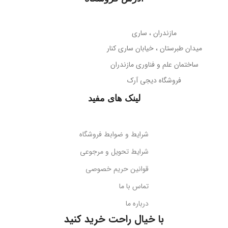
میله نگهدارنده
حساسیت میکروفون
تلسکوپی قابل تنظیم ارتفاع
مازندران ، ساری
38- دسی‌بل
میدان طبرستان ، خیابان ساری کنار
پوشش بدنه
مات
ساختمان علم و فناوری مازندران
جهت‌گیری میکروفون
فروشگاه دیجی آرک
پوشش میله
براق
همه جهته
لینک های مفید
طول کابل
قابلیت تاشو
2 متر
بله
شرایط و ضوابط فروشگاه
نوع اتصال
سازگاری
گوشی‌های هوشمند
شرایط تحویل و مرجوعی
قوانین حریم خصوصی
USB + جک 3.5 میلی‌متر
کد محصول
B10551500111-00
تماس با ما
درباره ما
نورپردازی
RGB LED
بارکد
6932172630188
با خیال راحت خرید کنید