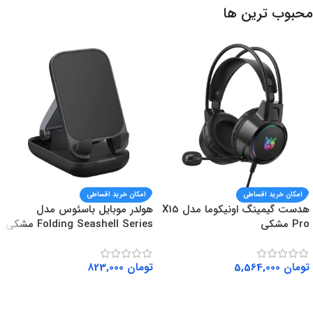
محبوب ترین ها
امکان خرید اقساطی
امکان خرید اقساطی
هدست گیمینگ اونیکوما مدل X15
هولدر موبایل باسئوس مدل
Pro مشکی
Folding Seashell Series مشکی
تومان
5,564,000
تومان
823,000
افزودن به سبد خرید
افزودن به سبد خرید