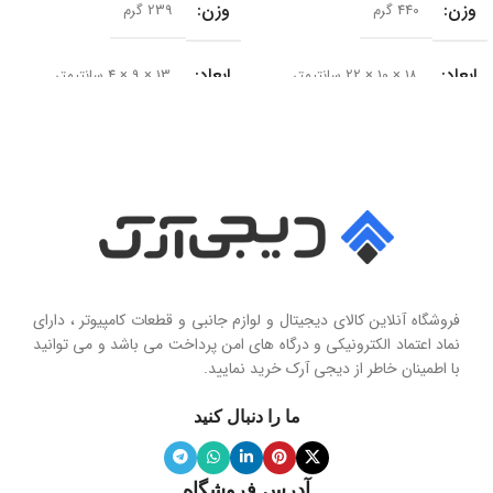
وزن
وزن
440 گرم
239 گرم
ابعاد
ابعاد
18 × 10 × 22 سانتیمتر
13 × 9 × 4 سانتیمتر
سایز درایور
سری محصول
50 میلی‌متر
Seashell Series
امپدانس
15 اهم
نوع
حساسیت
102 دسی‌بل
هولدر و پایه نگهدارنده موبایل تاشو
فروشگاه آنلاین کالای دیجیتال و لوازم جانبی و قطعات کامپیوتر ، دارای
محدوده فرکانس
نماد اعتماد الکترونیکی و درگاه های امن پرداخت می باشد و می توانید
با اطمینان خاطر از دیجی آرک خرید نمایید.
جنس پنل
سیلیکون نرم
20 هرتز تا 20 کیلوهرتز
ما را دنبال کنید
ویژگی آینه
دارد
نوع میکروفون
نویز کنسلینگ
آدرس فروشگاه