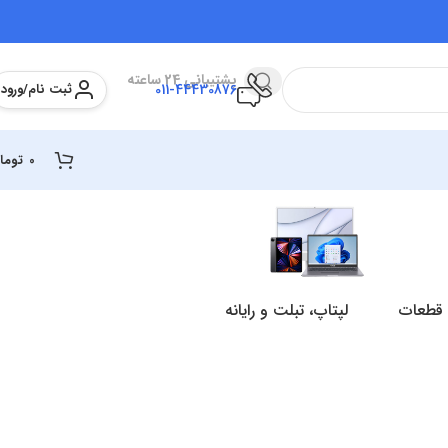
پشتیبانی 24 ساعته
ثبت نام/ورود
011-44430876
0
توما
 قطعات
لپتاپ، تبلت و رایانه