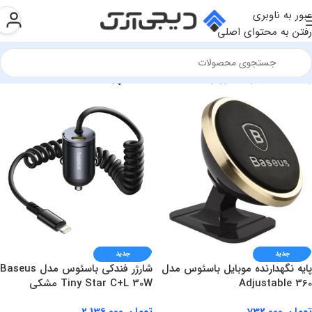
عبور به ناوبری
رفتن به محتوای اصلی
وشگاه
»
تجهیزات خوردو
Show sidebar
جدید
جدید
پایه نگهدارنده موبایل باسئوس مدل
شارژر فندکی باسئوس مدل Baseus
360 Adjustable
Tiny Star C+L 30W مشکی