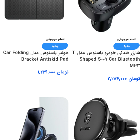
اتمام موجودی
اتمام موجودی
جدید
جدید
شارژر فندکی خودرو باسئوس مدل T
هولدر باسئوس مدل Car Folding
Bracket Antiskid Pad
Shaped S-09 Car Bluetooth
MP3
تومان
1,231,000
تومان
2,284,000
اطلاعات بیشتر
اطلاعات بیشتر