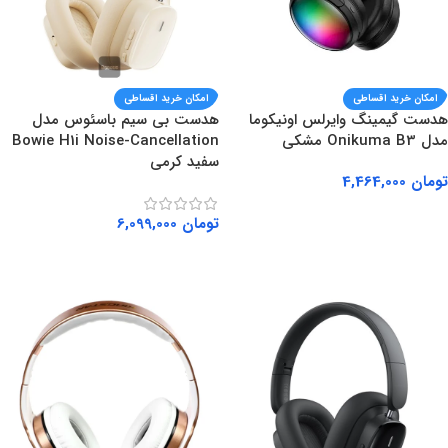
امکان خرید اقساطی
امکان خرید اقساطی
هدست گیمینگ وایرلس اونیکوما
هدست بی سیم باسئوس مدل
مدل Onikuma B3 مشکی
Bowie H1i Noise-Cancellation
سفید کرمی
تومان
4,464,000
افزودن به سبد خرید
تومان
6,099,000
افزودن به سبد خرید