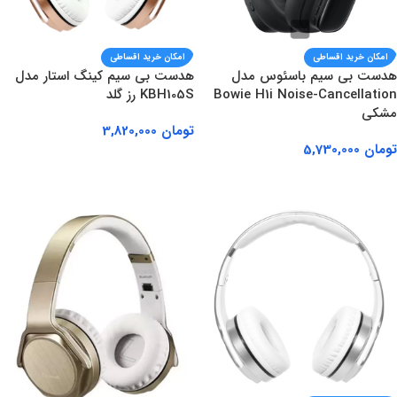
امکان خرید اقساطی
امکان خرید اقساطی
هدست بی سیم باسئوس مدل
هدست بی سیم کینگ استار مدل
Bowie H1i Noise-Cancellation
KBH105S رز گلد
مشکی
تومان
3,820,000
تومان
5,730,000
افزودن به سبد خرید
افزودن به سبد خرید