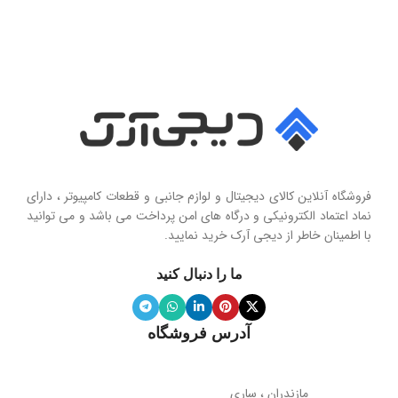
سایز درایور
سری محصول
50 میلی‌متر
Seashell Series
امپدانس
15 اهم
نوع
حساسیت
102 دسی‌بل
هولدر و پایه نگهدارنده موبایل تاشو
فروشگاه آنلاین کالای دیجیتال و لوازم جانبی و قطعات کامپیوتر ، دارای
محدوده فرکانس
نماد اعتماد الکترونیکی و درگاه های امن پرداخت می باشد و می توانید
با اطمینان خاطر از دیجی آرک خرید نمایید.
جنس پنل
سیلیکون نرم
20 هرتز تا 20 کیلوهرتز
ما را دنبال کنید
ویژگی آینه
دارد
نوع میکروفون
نویز کنسلینگ
آدرس فروشگاه
میله نگهدارنده
حساسیت میکروفون
تلسکوپی قابل تنظیم ارتفاع
مازندران ، ساری