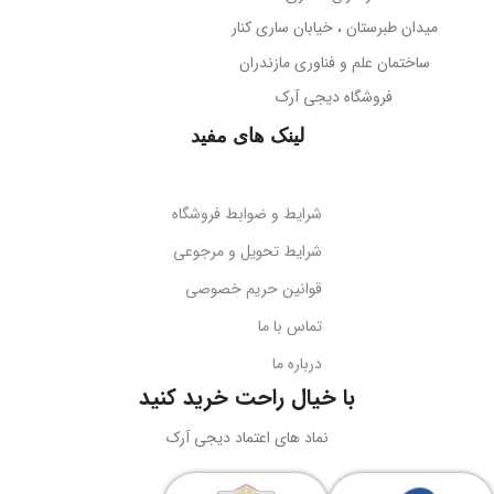
38- دسی‌بل
میدان طبرستان ، خیابان ساری کنار
پوشش بدنه
مات
ساختمان علم و فناوری مازندران
جهت‌گیری میکروفون
فروشگاه دیجی آرک
پوشش میله
براق
همه جهته
لینک های مفید
طول کابل
قابلیت تاشو
2 متر
بله
شرایط و ضوابط فروشگاه
نوع اتصال
سازگاری
گوشی‌های هوشمند
شرایط تحویل و مرجوعی
قوانین حریم خصوصی
USB + جک 3.5 میلی‌متر
کد محصول
B10551500111-00
تماس با ما
درباره ما
نورپردازی
RGB LED
بارکد
6932172630188
با خیال راحت خرید کنید
ولتاژ کاری
5 ولت DC
نماد های اعتماد دیجی آرک
وزن
سبک و قابل حمل