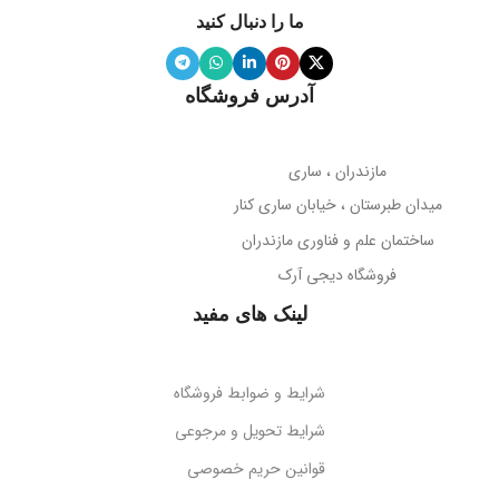
ما را دنبال کنید
ویژگی آینه
دارد
نوع میکروفون
نویز کنسلینگ
آدرس فروشگاه
میله نگهدارنده
حساسیت میکروفون
تلسکوپی قابل تنظیم ارتفاع
مازندران ، ساری
38- دسی‌بل
میدان طبرستان ، خیابان ساری کنار
پوشش بدنه
مات
ساختمان علم و فناوری مازندران
جهت‌گیری میکروفون
فروشگاه دیجی آرک
پوشش میله
براق
همه جهته
لینک های مفید
طول کابل
قابلیت تاشو
2 متر
بله
شرایط و ضوابط فروشگاه
نوع اتصال
سازگاری
گوشی‌های هوشمند
شرایط تحویل و مرجوعی
قوانین حریم خصوصی
USB + جک 3.5 میلی‌متر
کد محصول
B10551500111-00