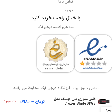
تماس با ما
درباره ما
نورپردازی
RGB LED
بارکد
6932172630188
با خیال راحت خرید کنید
ولتاژ کاری
5 ولت DC
نماد های اعتماد دیجی آرک
وزن
سبک و قابل حمل
جریان کاری
کاربرد
حداکثر 180 میلی‌آمپر
نگه‌داری گوشی، تماشای محتوا،
ویدیوکال، آرایش
نوع طراحی
رنگ
مشکی
دوبل هدبیم ارگونومیک
تمامی حقوق برای
فروشگاه دیجی آرک
محفوظ می باشد
گارانتی
18 ماهه آونگ
BRAND
Onikuma
فلش مموری سن دیسک مدل
تومان
1,718,000
ناموجود
Cruzer Blade 64GB
رنگ
مشکی