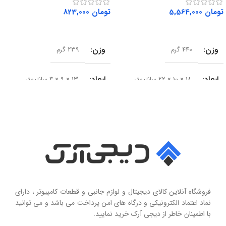
تومان
5,564,000
تومان
823,000
افزودن به سبد خرید
افزودن به سبد خرید
وزن
وزن
440 گرم
239 گرم
ابعاد
ابعاد
18 × 10 × 22 سانتیمتر
13 × 9 × 4 سانتیمتر
سایز درایور
سری محصول
50 میلی‌متر
Seashell Series
امپدانس
15 اهم
نوع
حساسیت
102 دسی‌بل
هولدر و پایه نگهدارنده موبایل تاشو
فروشگاه آنلاین کالای دیجیتال و لوازم جانبی و قطعات کامپیوتر ، دارای
محدوده فرکانس
نماد اعتماد الکترونیکی و درگاه های امن پرداخت می باشد و می توانید
با اطمینان خاطر از دیجی آرک خرید نمایید.
جنس پنل
سیلیکون نرم
20 هرتز تا 20 کیلوهرتز