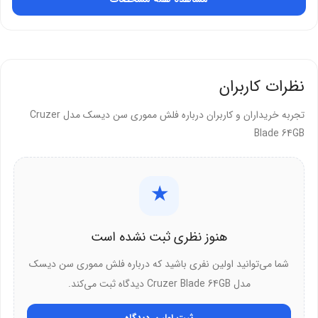
ظرفیت واقعی حدود 59.6 گیگابایت برای ذخیره‌سازی مؤثر
سازگاری و قابلیت‌های اضافی
این فلش با PC، Mac و لپ‌تاپ‌ها سازگار است و از فرمت‌های رایج مانند
نظرات کاربران
JPEG، MP3 و PDF پشتیبانی می‌کند. نرم‌افزار SanDisk SecureAccess
تجربه خریداران و کاربران درباره فلش مموری سن دیسک مدل Cruzer
برای رمزگذاری فایل‌ها موجود است.
Blade 64GB
مزایای سازگاری:
کار با Windows، macOS و Linux بدون نرم‌افزار اضافی
★
پشتیبانی از فرمت FAT32 برای انتقال بین دستگاه‌ها
نرم‌افزار SecureAccess برای رمزگذاری 128-bit AES
هنوز نظری ثبت نشده است
شما می‌توانید اولین نفری باشید که درباره فلش مموری سن دیسک
چرا فلش مموری سن دیسک Cruzer
مدل Cruzer Blade 64GB دیدگاه ثبت می‌کند.
Blade 64GB را انتخاب کنیم؟